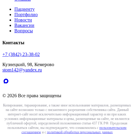
Пациенту
Портфолио
Новости
Вакансии
Вопросы
Контакты
+7 (3842) 23-38-02
Кузнецкий, 98, Кемерово
stom142@yandex.ru
© 2026 Все права защищены
Копирование, тиражирование, а также иное использование материалов, размещенных
на сайте возможно только с письменного разрешения собственника сайта. Данный
интернет-сайт носит исключительно информационный характер и ни при каких
условиях информационные материалы и цены, размещенные на сайте, не являются
публичной офертой, определяемой положениями статьи 437 ГК РФ. Продолжая
пользоваться сайтом, вы подтверждаете, что ознакомились с
пользовательским
соглашением
и с
политикой обработки персональных данных