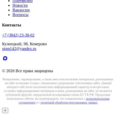
Портфолио
Новости
Вакансии
Вопросы
Контакты
+7 (3842) 23-38-02
Кузнецкий, 98, Кемерово
stom142@yandex.ru
© 2026 Все права защищены
Копирование, тиражирование, а также иное использование материалов, размещенных
на сайте возможно только с письменного разрешения собственника сайта. Данный
интернет-сайт носит исключительно информационный характер и ни при каких
условиях информационные материалы и цены, размещенные на сайте, не являются
публичной офертой, определяемой положениями статьи 437 ГК РФ. Продолжая
пользоваться сайтом, вы подтверждаете, что ознакомились с
пользовательским
соглашением
и с
политикой обработки персональных данных
×