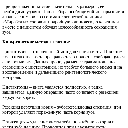
При достижении кистой значительных размеров, её
необходимо удалять. После сбора необходимой информации и
анализа снимков врач стоматологической клиники
«Мирабелла» составит подробную клиническую картину и
вместе с пациентом обсудят целесообразность сохранения
зуба.
Хирургические методы лечения:
Цистотомия — отсроченный метод лечения кисты. При этом
вмешательстве киста превращается в полость, сообщающуюся
с полостью рта. Данная процедура менее травматична по
сравнению с цистэктомией, но требует большего времени на
восстановление и дальнейшего рентгенологического
контроля.
Цистэктомия – киста удаляется полностью, а ранка
зашивается. Данную операцию часто сочетают с резекцией
верхушки корня.
Резекция верхушки корня – зубосохраняющая операция, при
которой удаляют поражённую часть корня зуба.
Гемисекция – удаление кисты зуба, поражённого корня и
части зуба над ним. Проводится при невозможности