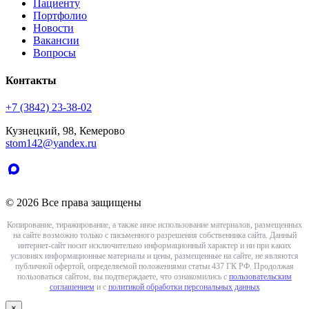
Пациенту
Портфолио
Новости
Вакансии
Вопросы
Контакты
+7 (3842) 23-38-02
Кузнецкий, 98, Кемерово
stom142@yandex.ru
© 2026 Все права защищены
Копирование, тиражирование, а также иное использование материалов, размещенных
на сайте возможно только с письменного разрешения собственника сайта. Данный
интернет-сайт носит исключительно информационный характер и ни при каких
условиях информационные материалы и цены, размещенные на сайте, не являются
публичной офертой, определяемой положениями статьи 437 ГК РФ. Продолжая
пользоваться сайтом, вы подтверждаете, что ознакомились с
пользовательским
соглашением
и с
политикой обработки персональных данных
×