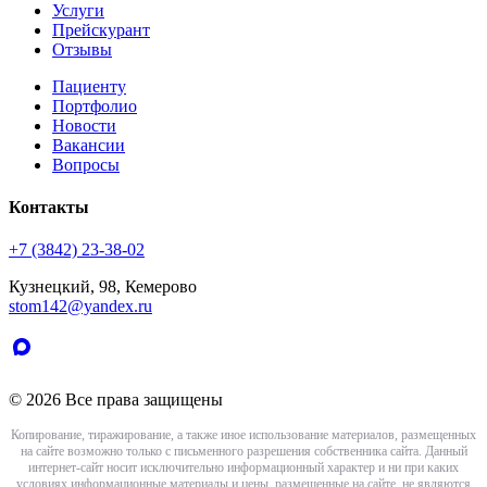
Услуги
Прейскурант
Отзывы
Пациенту
Портфолио
Новости
Вакансии
Вопросы
Контакты
+7 (3842) 23-38-02
Кузнецкий, 98, Кемерово
stom142@yandex.ru
© 2026 Все права защищены
Копирование, тиражирование, а также иное использование материалов, размещенных
на сайте возможно только с письменного разрешения собственника сайта. Данный
интернет-сайт носит исключительно информационный характер и ни при каких
условиях информационные материалы и цены, размещенные на сайте, не являются