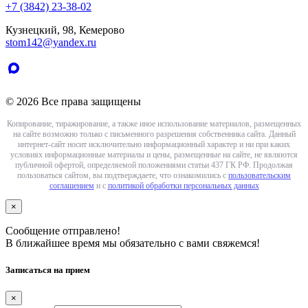
+7 (3842) 23-38-02
Кузнецкий, 98, Кемерово
stom142@yandex.ru
© 2026 Все права защищены
Копирование, тиражирование, а также иное использование материалов, размещенных
на сайте возможно только с письменного разрешения собственника сайта. Данный
интернет-сайт носит исключительно информационный характер и ни при каких
условиях информационные материалы и цены, размещенные на сайте, не являются
публичной офертой, определяемой положениями статьи 437 ГК РФ. Продолжая
пользоваться сайтом, вы подтверждаете, что ознакомились с
пользовательским
соглашением
и с
политикой обработки персональных данных
×
Сообщение отправлено!
В ближайшее время мы обязательно с вами свяжемся!
Записаться на прием
×