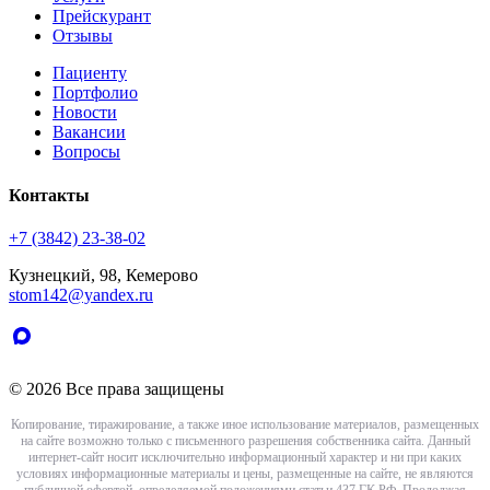
Прейскурант
Отзывы
Пациенту
Портфолио
Новости
Вакансии
Вопросы
Контакты
+7 (3842) 23-38-02
Кузнецкий, 98, Кемерово
stom142@yandex.ru
© 2026 Все права защищены
Копирование, тиражирование, а также иное использование материалов, размещенных
на сайте возможно только с письменного разрешения собственника сайта. Данный
интернет-сайт носит исключительно информационный характер и ни при каких
условиях информационные материалы и цены, размещенные на сайте, не являются
публичной офертой, определяемой положениями статьи 437 ГК РФ. Продолжая