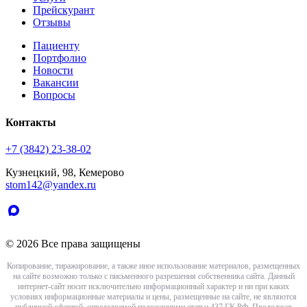
Прейскурант
Отзывы
Пациенту
Портфолио
Новости
Вакансии
Вопросы
Контакты
+7 (3842) 23-38-02
Кузнецкий, 98, Кемерово
stom142@yandex.ru
© 2026 Все права защищены
Копирование, тиражирование, а также иное использование материалов, размещенных
на сайте возможно только с письменного разрешения собственника сайта. Данный
интернет-сайт носит исключительно информационный характер и ни при каких
условиях информационные материалы и цены, размещенные на сайте, не являются
публичной офертой, определяемой положениями статьи 437 ГК РФ. Продолжая