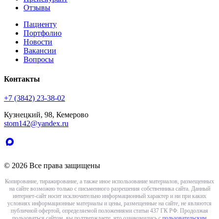
Отзывы
Пациенту
Портфолио
Новости
Вакансии
Вопросы
Контакты
+7 (3842) 23-38-02
Кузнецкий, 98, Кемерово
stom142@yandex.ru
© 2026 Все права защищены
Копирование, тиражирование, а также иное использование материалов, размещенных
на сайте возможно только с письменного разрешения собственника сайта. Данный
интернет-сайт носит исключительно информационный характер и ни при каких
условиях информационные материалы и цены, размещенные на сайте, не являются
публичной офертой, определяемой положениями статьи 437 ГК РФ. Продолжая
пользоваться сайтом, вы подтверждаете, что ознакомились с
пользовательским