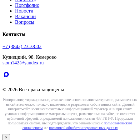
Портфолио
Новости
Вакансии
Вопросы
Контакты
+7 (3842) 23-38-02
Кузнецкий, 98, Кемерово
stom142@yandex.ru
© 2026 Все права защищены
Копирование, тиражирование, а также иное использование материалов, размещенных
на сайте возможно только с письменного разрешения собственника сайта. Данный
интернет-сайт носит исключительно информационный характер и ни при каких
условиях информационные материалы и цены, размещенные на сайте, не являются
публичной офертой, определяемой положениями статьи 437 ГК РФ. Продолжая
пользоваться сайтом, вы подтверждаете, что ознакомились с
пользовательским
соглашением
и с
политикой обработки персональных данных
×