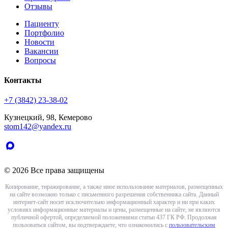
Отзывы
Пациенту
Портфолио
Новости
Вакансии
Вопросы
Контакты
+7 (3842) 23-38-02
Кузнецкий, 98, Кемерово
stom142@yandex.ru
© 2026 Все права защищены
Копирование, тиражирование, а также иное использование материалов, размещенных
на сайте возможно только с письменного разрешения собственника сайта. Данный
интернет-сайт носит исключительно информационный характер и ни при каких
условиях информационные материалы и цены, размещенные на сайте, не являются
публичной офертой, определяемой положениями статьи 437 ГК РФ. Продолжая
пользоваться сайтом, вы подтверждаете, что ознакомились с
пользовательским