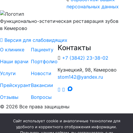
персональных данных
Функционально-эстетическая реставрация зубов
в Кемерово
Версия для слабовидящих
Контакты
О клинике
Пациенту
+7 (3842) 23-38-02
Наши врачи
Портфолио
Кузнецкий, 98, Кемерово
Услуги
Новости
stom142@yandex.ru
Прейскурант
Вакансии
Отзывы
Вопросы
© 2026 Все права защищены
Сайт использует cookie и аналогичные технологии для
Копирование, тиражирование, а также иное использование материалов,
удобного и корректного отображения информации.
размещенных на сайте возможно только с письменного разрешения
Пользуясь нашим сайтом, вы соглашаетесь с их
собственника сайта. Данный интернет-сайт носит исключительно