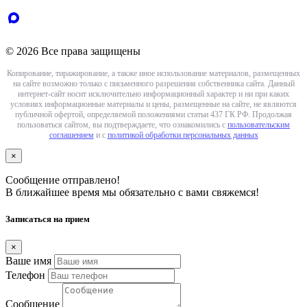
© 2026 Все права защищены
Копирование, тиражирование, а также иное использование материалов, размещенных
на сайте возможно только с письменного разрешения собственника сайта. Данный
интернет-сайт носит исключительно информационный характер и ни при каких
условиях информационные материалы и цены, размещенные на сайте, не являются
публичной офертой, определяемой положениями статьи 437 ГК РФ. Продолжая
пользоваться сайтом, вы подтверждаете, что ознакомились с
пользовательским
соглашением
и с
политикой обработки персональных данных
×
Сообщение отправлено!
В ближайшее время мы обязательно с вами свяжемся!
Записаться на прием
×
Ваше имя
Телефон
Сообщение