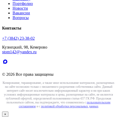
Портфолио
Новости
Вакансии
Вопросы
Контакты
+7 (3842) 23-38-02
Кузнецкий, 98, Кемерово
stom142@yandex.ru
© 2026 Все права защищены
Копирование, тиражирование, а также иное использование материалов, размещенных
на сайте возможно только с письменного разрешения собственника сайта. Данный
интернет-сайт носит исключительно информационный характер и ни при каких
условиях информационные материалы и цены, размещенные на сайте, не являются
публичной офертой, определяемой положениями статьи 437 ГК РФ. Продолжая
пользоваться сайтом, вы подтверждаете, что ознакомились с
пользовательским
соглашением
и с
политикой обработки персональных данных
×