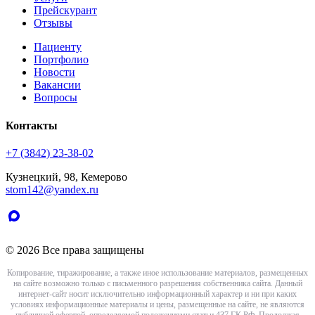
Прейскурант
Отзывы
Пациенту
Портфолио
Новости
Вакансии
Вопросы
Контакты
+7 (3842) 23-38-02
Кузнецкий, 98, Кемерово
stom142@yandex.ru
© 2026 Все права защищены
Копирование, тиражирование, а также иное использование материалов, размещенных
на сайте возможно только с письменного разрешения собственника сайта. Данный
интернет-сайт носит исключительно информационный характер и ни при каких
условиях информационные материалы и цены, размещенные на сайте, не являются
публичной офертой, определяемой положениями статьи 437 ГК РФ. Продолжая