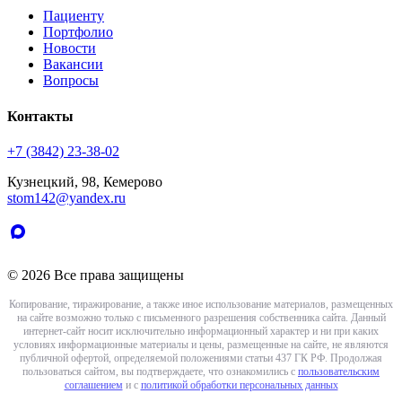
Пациенту
Портфолио
Новости
Вакансии
Вопросы
Контакты
+7 (3842) 23-38-02
Кузнецкий, 98, Кемерово
stom142@yandex.ru
© 2026 Все права защищены
Копирование, тиражирование, а также иное использование материалов, размещенных
на сайте возможно только с письменного разрешения собственника сайта. Данный
интернет-сайт носит исключительно информационный характер и ни при каких
условиях информационные материалы и цены, размещенные на сайте, не являются
публичной офертой, определяемой положениями статьи 437 ГК РФ. Продолжая
пользоваться сайтом, вы подтверждаете, что ознакомились с
пользовательским
соглашением
и с
политикой обработки персональных данных