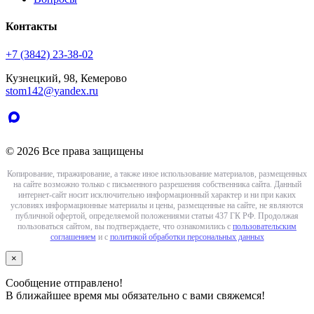
Контакты
+7 (3842) 23-38-02
Кузнецкий, 98, Кемерово
stom142@yandex.ru
© 2026 Все права защищены
Копирование, тиражирование, а также иное использование материалов, размещенных
на сайте возможно только с письменного разрешения собственника сайта. Данный
интернет-сайт носит исключительно информационный характер и ни при каких
условиях информационные материалы и цены, размещенные на сайте, не являются
публичной офертой, определяемой положениями статьи 437 ГК РФ. Продолжая
пользоваться сайтом, вы подтверждаете, что ознакомились с
пользовательским
соглашением
и с
политикой обработки персональных данных
×
Сообщение отправлено!
В ближайшее время мы обязательно с вами свяжемся!