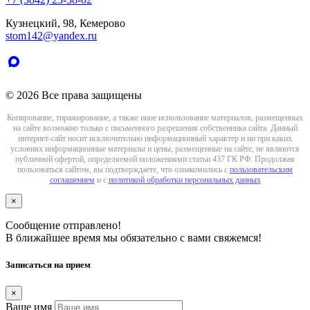
Кузнецкий, 98, Кемерово
stom142@yandex.ru
© 2026 Все права защищены
Копирование, тиражирование, а также иное использование материалов, размещенных
на сайте возможно только с письменного разрешения собственника сайта. Данный
интернет-сайт носит исключительно информационный характер и ни при каких
условиях информационные материалы и цены, размещенные на сайте, не являются
публичной офертой, определяемой положениями статьи 437 ГК РФ. Продолжая
пользоваться сайтом, вы подтверждаете, что ознакомились с
пользовательским
соглашением
и с
политикой обработки персональных данных
×
Сообщение отправлено!
В ближайшее время мы обязательно с вами свяжемся!
Записаться на прием
×
Ваше имя