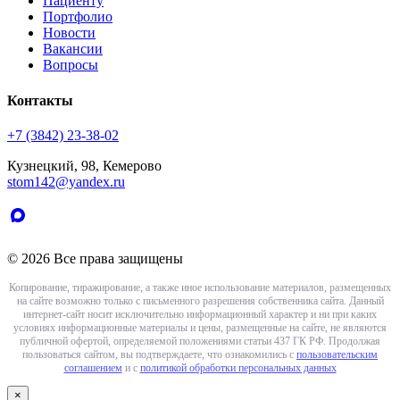
Пациенту
Портфолио
Новости
Вакансии
Вопросы
Контакты
+7 (3842) 23-38-02
Кузнецкий, 98, Кемерово
stom142@yandex.ru
© 2026 Все права защищены
Копирование, тиражирование, а также иное использование материалов, размещенных
на сайте возможно только с письменного разрешения собственника сайта. Данный
интернет-сайт носит исключительно информационный характер и ни при каких
условиях информационные материалы и цены, размещенные на сайте, не являются
публичной офертой, определяемой положениями статьи 437 ГК РФ. Продолжая
пользоваться сайтом, вы подтверждаете, что ознакомились с
пользовательским
соглашением
и с
политикой обработки персональных данных
×