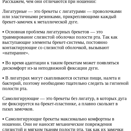
Расскажем, чем они отличаются при ношении:
Лигатурные — это брекеты с лигатурами — проволочками
или эластичными резинками, прикрепляющими каждый
брекет-замочек к металлической дуге.
▪︎ Основная проблема лигатурных брекетов — это
травмирование слизистой оболочки полости рта. Так как
выступающие элементы брекет-системы, постоянно
контактирующие со слизистой оболочкой, вызывают
«натирание».
▪︎ Во время адаптации к таким брекетам может появляться
дискомфорт из-за неподвижной фиксации дуги.
▪︎ В лигатурах могут скапливаются остатки пищи, налета и
бактерий, поэтому необходимо тщательно следить за гигиеной
полости рта.
Самолигирующие — это брекеты без лигатур, в которых дуга
не фиксируется на брекет-пластинке, а плавно скользит в
пазах замочков.
▪︎ Самолигирующие брекеты максимально комфортны в
ношении. Они не наносят механические повреждения
слизистой и мягким тканям полости рта, так как их замочки