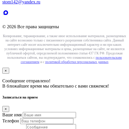
stom142@yandex.ru
© 2026 Все права защищены
Копирование, тиражирование, а также иное использование материалов, размещенных
на сайте возможно только с письменного разрешения собственника сайта. Данный
интернет-сайт носит исключительно информационный характер и ни при каких
условиях информационные материалы и цены, размещенные на сайте, не являются
публичной офертой, определяемой положениями статьи 437 ГК РФ. Продолжая
пользоваться сайтом, вы подтверждаете, что ознакомились с
пользовательским
соглашением
и с
политикой обработки персональных данных
×
Сообщение отправлено!
В ближайшее время мы обязательно с вами свяжемся!
Записаться на прием
×
Ваше имя
Телефон