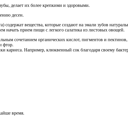
зубы, делает их более крепкими и здоровыми.
ению десен.
та) содержат вещества, которые создают на эмали зубов натура
чем начать прием пищи с легкого салатика из листовых овощей.
льным сочетанием органических кислот, пигментов и пектинов, с
и фтор.
ики кариеса. Например, клюквенный сок благодаря своему бакт
жайше время.