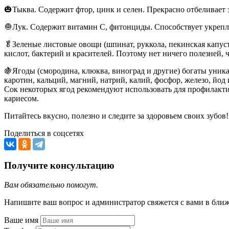
🎃Тыква. Содержит фтор, цинк и селен. Прекрасно отбеливает 
🧅Лук. Содержит витамин С, фитонциды. Способствует укрепл
🥬Зеленые листовые овощи (шпинат, руккола, пекинская капус
кислот, бактерий и красителей. Поэтому нет ничего полезней, 
🍇Ягоды (смородина, клюква, виноград и другие) богаты уника
каротин, кальций, магний, натрий, калий, фосфор, железо, йод 
Сок некоторых ягод рекомендуют использовать для профилакт
кариесом.
Питайтесь вкусно, полезно и следите за здоровьем своих зубов!
Поделиться в соцсетях
Получите консультацию
Вам обязательно помогут.
Напишите ваш вопрос и администратор свяжется с вами в бли
Ваше имя