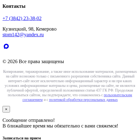
Контакты
+7 (3842) 23-38-02
Кузнецкий, 98, Кемерово
stom142@yandex.ru
© 2026 Все права защищены
Копирование, тиражирование, а также иное использование материалов, размещенных
на сайте возможно только с письменного разрешения собственника сайта. Данный
интернет-сайт носит исключительно информационный характер и ни при каких
условиях информационные материалы и цены, размещенные на сайте, не являются
публичной офертой, определяемой положениями статьи 437 ГК РФ. Продолжая
пользоваться сайтом, вы подтверждаете, что ознакомились с
пользовательским
соглашением
и с
политикой обработки персональных данных
×
Сообщение отправлено!
В ближайшее время мы обязательно с вами свяжемся!
Записаться на прием