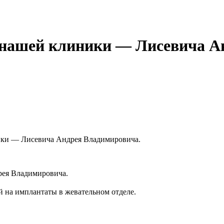
а нашей клиники — Лисевича А
ники — Лисевича Андрея Владимировича.
рея Владимировича.
й на имплантаты в жевательном отделе.