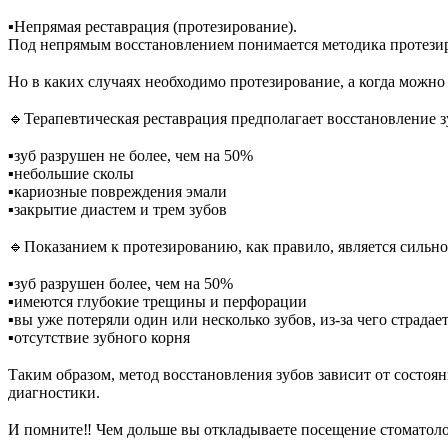
⠀
▪︎Непрямая реставрация (протезирование).
Под непрямым восстановлением понимается методика протезир
⠀
Но в каких случаях необходимо протезирование, а когда можно
⠀
🔹️Терапевтическая реставрация предполагает восстановление 
⠀
▪︎зуб разрушен не более, чем на 50%
▪︎небольшие сколы
▪︎кариозные повреждения эмали
▪︎закрытие диастем и трем зубов
⠀
🔹️Показанием к протезированию, как правило, является сильн
⠀
▪︎зуб разрушен более, чем на 50%
▪︎имеются глубокие трещины и перфорации
▪︎вы уже потеряли один или несколько зубов, из-за чего страда
▪︎отсутствие зубного корня
⠀
Таким образом, метод восстановления зубов зависит от состоя
диагностики.
⠀
И помните‼️ Чем дольше вы откладываете посещение стоматолог