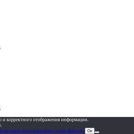
х
х
го и корректного отображения информации.
.
олитикой использования cookie-файлов»
Ок