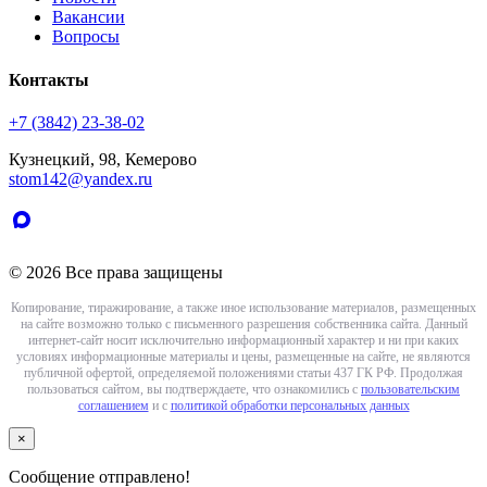
Вакансии
Вопросы
Контакты
+7 (3842) 23-38-02
Кузнецкий, 98, Кемерово
stom142@yandex.ru
© 2026 Все права защищены
Копирование, тиражирование, а также иное использование материалов, размещенных
на сайте возможно только с письменного разрешения собственника сайта. Данный
интернет-сайт носит исключительно информационный характер и ни при каких
условиях информационные материалы и цены, размещенные на сайте, не являются
публичной офертой, определяемой положениями статьи 437 ГК РФ. Продолжая
пользоваться сайтом, вы подтверждаете, что ознакомились с
пользовательским
соглашением
и с
политикой обработки персональных данных
×
Сообщение отправлено!