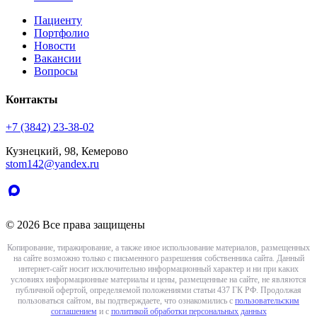
Пациенту
Портфолио
Новости
Вакансии
Вопросы
Контакты
+7 (3842) 23-38-02
Кузнецкий, 98, Кемерово
stom142@yandex.ru
© 2026 Все права защищены
Копирование, тиражирование, а также иное использование материалов, размещенных
на сайте возможно только с письменного разрешения собственника сайта. Данный
интернет-сайт носит исключительно информационный характер и ни при каких
условиях информационные материалы и цены, размещенные на сайте, не являются
публичной офертой, определяемой положениями статьи 437 ГК РФ. Продолжая
пользоваться сайтом, вы подтверждаете, что ознакомились с
пользовательским
соглашением
и с
политикой обработки персональных данных