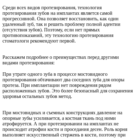
Среди всех видов протезирования, технология
протезирования зубов на имплантах является самой
прогрессивной. Она позволяет восстановить, как один
удаленный зуб, так и решить проблему полной адентии
(отсутствия зубов). Поэтому, если нет прямых
противопоказаний, эту технологию протезирования
стоматологи рекомендуют первой.
⠀
Расскажем подробнее о преимуществах перед другими
видами протезирования:
⠀
При утрате одного зуба в процессе мостовидного
протезирования обтачивают два соседних зуба для опоры
протеза. При имплантации нет повреждения рядом
расположенных зубов. Это более безопасный для сохранения
здоровья остальных зубов метод.
⠀
При мостовидных и съемных конструкциях давление на
опорные зубы усиливается, а костная ткань под ними
атрофируется. А при протезировании на имплантах не
происходит атрофии кости и проседания десен. Роль корня
выполняет искусственный стержень в кости, поэтому при