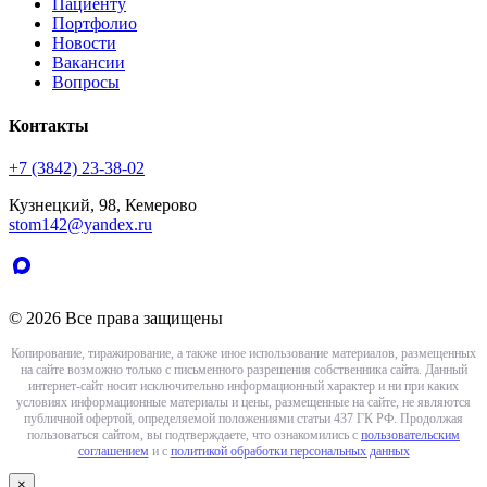
Пациенту
Портфолио
Новости
Вакансии
Вопросы
Контакты
+7 (3842) 23-38-02
Кузнецкий, 98, Кемерово
stom142@yandex.ru
© 2026 Все права защищены
Копирование, тиражирование, а также иное использование материалов, размещенных
на сайте возможно только с письменного разрешения собственника сайта. Данный
интернет-сайт носит исключительно информационный характер и ни при каких
условиях информационные материалы и цены, размещенные на сайте, не являются
публичной офертой, определяемой положениями статьи 437 ГК РФ. Продолжая
пользоваться сайтом, вы подтверждаете, что ознакомились с
пользовательским
соглашением
и с
политикой обработки персональных данных
×