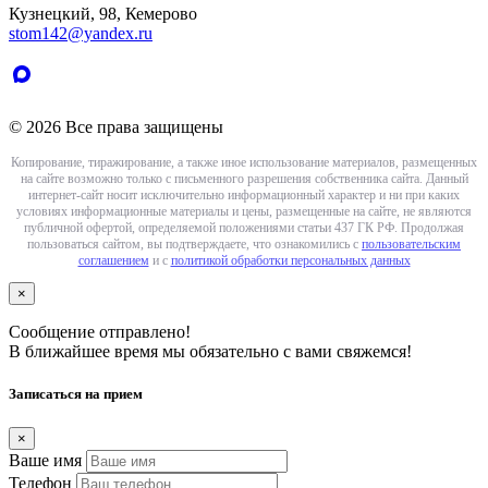
Кузнецкий, 98, Кемерово
stom142@yandex.ru
© 2026 Все права защищены
Копирование, тиражирование, а также иное использование материалов, размещенных
на сайте возможно только с письменного разрешения собственника сайта. Данный
интернет-сайт носит исключительно информационный характер и ни при каких
условиях информационные материалы и цены, размещенные на сайте, не являются
публичной офертой, определяемой положениями статьи 437 ГК РФ. Продолжая
пользоваться сайтом, вы подтверждаете, что ознакомились с
пользовательским
соглашением
и с
политикой обработки персональных данных
×
Сообщение отправлено!
В ближайшее время мы обязательно с вами свяжемся!
Записаться на прием
×
Ваше имя
Телефон