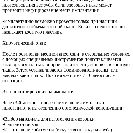
протезирования все зубы были здоровы, иначе может
произойти инфицирование места имплантации.
⠀
▪︎Имплантацию возможно провести только при наличии
достаточного объема костной ткани. Если его недостаточно
назначают костную пластику.
⠀
Хирургический этап:
⠀
После постановки местной анестезии, в стерильных условиях,
с помощью специальных инструментов подготавливается
ложе для имплантата и производится его установка в костную
ткань. Затем устанавливается формирователь десны, или
накладывается шов. Шов снимается на 7-10 день после
операции.
⠀
Этап протезирования на импланте:
⠀
Через 3-6 месяцев, после приживления имплантата,
приступают к изготовлению ортопедической конструкции:
⠀
▪︎Выбор материала для изготовления коронки
▪︎Снятие оттисков
▪︎Изготовление абатмента (искусственная культя зуба)