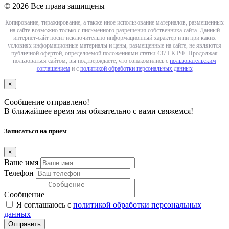
© 2026 Все права защищены
Копирование, тиражирование, а также иное использование материалов, размещенных
на сайте возможно только с письменного разрешения собственника сайта. Данный
интернет-сайт носит исключительно информационный характер и ни при каких
условиях информационные материалы и цены, размещенные на сайте, не являются
публичной офертой, определяемой положениями статьи 437 ГК РФ. Продолжая
пользоваться сайтом, вы подтверждаете, что ознакомились с
пользовательским
соглашением
и с
политикой обработки персональных данных
×
Сообщение отправлено!
В ближайшее время мы обязательно с вами свяжемся!
Записаться на прием
×
Ваше имя
Телефон
Сообщение
Я соглашаюсь с
политикой обработки персональных
данных
Отправить