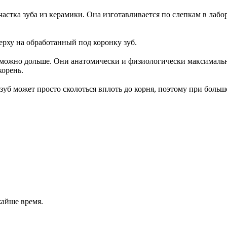
астка зуба из керамики. Она изготавливается по слепкам в лаб
ерху на обработанный под коронку зуб.
к можно дольше. Они анатомически и физиологически максималь
корень.
 зуб может просто сколоться вплоть до корня, поэтому при бол
жайше время.