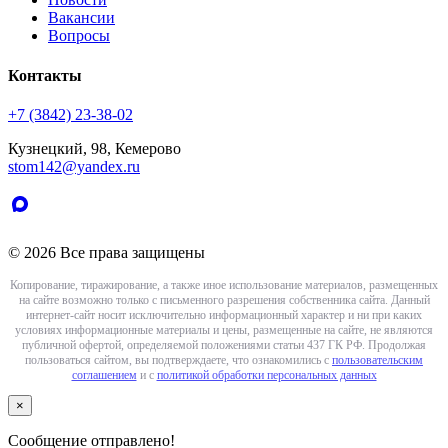
Вакансии
Вопросы
Контакты
+7 (3842) 23-38-02
Кузнецкий, 98, Кемерово
stom142@yandex.ru
© 2026 Все права защищены
Копирование, тиражирование, а также иное использование материалов, размещенных
на сайте возможно только с письменного разрешения собственника сайта. Данный
интернет-сайт носит исключительно информационный характер и ни при каких
условиях информационные материалы и цены, размещенные на сайте, не являются
публичной офертой, определяемой положениями статьи 437 ГК РФ. Продолжая
пользоваться сайтом, вы подтверждаете, что ознакомились с
пользовательским
соглашением
и с
политикой обработки персональных данных
×
Сообщение отправлено!