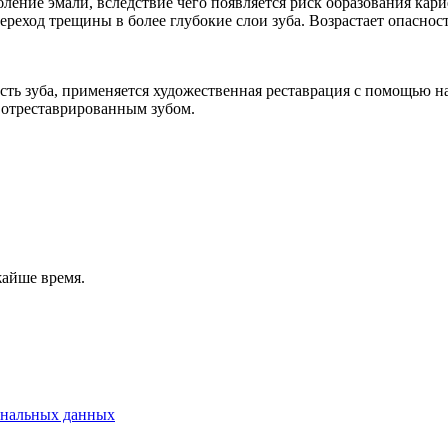
ление эмали, вследствие чего появляется риск образования кари
переход трещины в более глубокие слои зуба. Возрастает опасно
ость зуба, применяется художественная реставрация с помощью 
 отреставрированным зубом.
жайше время.
ональных данных