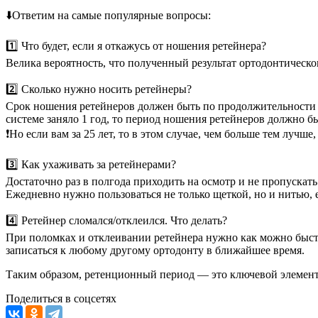
⬇️Ответим на самые популярные вопросы:
1️⃣ Что будет, если я откажусь от ношения ретейнера?
Велика вероятность, что полученный результат ортодонтическо
2️⃣ Сколько нужно носить ретейнеры?
Срок ношения ретейнеров должен быть по продолжительности н
системе заняло 1 год, то период ношения ретейнеров должно бы
❗️Но если вам за 25 лет, то в этом случае, чем больше тем лучш
3️⃣ Как ухаживать за ретейнерами?
Достаточно раз в полгода приходить на осмотр и не пропускать 
Ежедневно нужно пользоваться не только щеткой, но и нитью,
4️⃣ Ретейнер сломался/отклеился. Что делать?
При поломках и отклеивании ретейнера нужно как можно быстре
записаться к любому другому ортодонту в ближайшее время.
Таким образом, ретенционный период — это ключевой элемент 
Поделиться в соцсетях